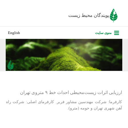
رش
ه
پویندگان محیط زیست
حتوا
صفحه نخس
منوی سایت
English
درباره ما
پروژه‌های ا
ارزیابی کارف
تماس با ما
ارزیابی اثرات زیست‌محیطی احداث خط ۹ متروی تهران
کارفرما: شرکت مهندسین مشاور فربر. کارفرمای اصلی: شرکت راه­‌
آهن شهری تهران و حومه (مترو).