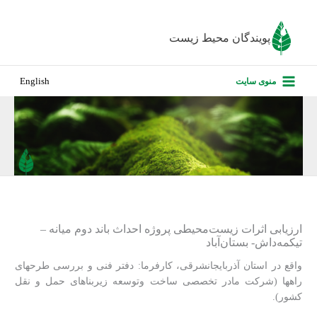
رش
ه
پویندگان محیط زیست
حتوا
صفحه نخس
منوی سایت
English
درباره ما
پروژه‌های ا
ارزیابی کارف
تماس با ما
ارزیابی اثرات زیست‌‎محیطی پروژه احداث باند دوم میانه –
تیکمه‌داش- بستان‌آباد
واقع در استان آذربایجانشرقی، کارفرما: دفتر فنی و بررسی طرحهای
راهها (شرکت مادر تخصصی ساخت وتوسعه زیربناهای حمل و نقل
کشور).