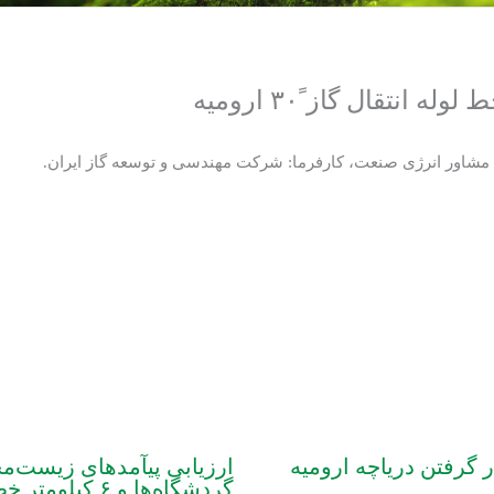
تقال گاز ً‏۳۰ اروميه
مشاور انرژی صنعت، کارفرما: شرکت مهندسی و توسعه گاز ایران.
گرفتن دریاچه‏ ارومیه
ارزیابی پی‏آمدهای زیست‏
گردشگاه‌ها و ۶ کیلومتر خطوط تله‏ کابین اتصال‏ دهنده آنها