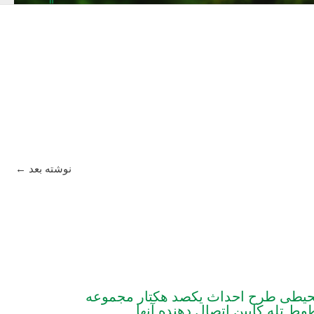
نوشته بعد
←
‌محیطی طرح احداث یکصد هکتار مجموعه