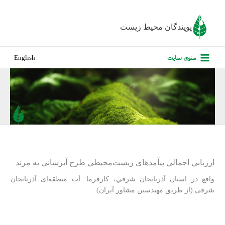
رش
ه
پویندگان محیط زیست
حتوا
صفحه نخس
منوی سایت
English
درباره ما
پروژه‌های ا
ارزیابی کارف
تماس با ما
ارزيابي اجمالي پی‏آمدهای زيست‌محيطي طرح آبرساني به مرند
واقع در استان آذربايجان شرقي، کارفرما: آب منطقه‌ای آذربایجان
شرقی (از طریق مهندسین مشاور آبران).