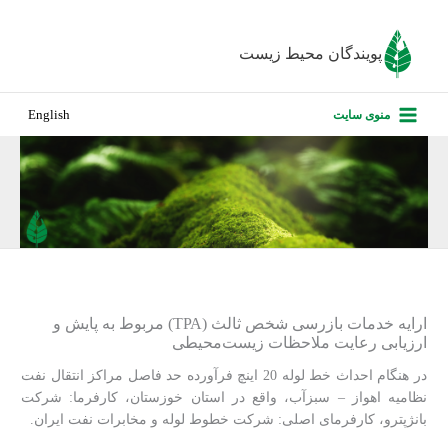
رش
ه
پویندگان محیط زیست
حتوا
صفحه نخس
منوی سایت
English
درباره ما
پروژه‌های ا
ارزیابی کارف
تماس با ما
ارایه خدمات بازرسی شخص ثالث (TPA) مربوط به پایش و
ارزیابی رعایت ملاحظات زیست‌محیطی
در هنگام احداث خط لوله 20 اینچ فرآورده حد فاصل مراکز انتقال نفت
نظامیه اهواز – سبزآب، واقع در استان خوزستان، کارفرما: شرکت
بانژپترو، کارفرمای اصلی: شرکت خطوط لوله و مخابرات نفت ایران.