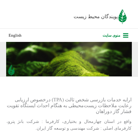
رش
ه
پویندگان محیط زیست
حتوا
صفحه نخس
منوی سایت
English
درباره ما
پروژه‌های ا
ارزیابی کارف
تماس با ما
ارایه خدمات بازرسی شخص ثالث (TPA) درخصوص ارزیابی
رعایت ملاحظات زیست‌محیطی به هنگام احداث ایستگاه تقویت
فشار گاز دوراهان
واقع در استان چهارمحال و بختیاری، کارفرما : شرکت بانژ پترو،
کارفرمای اصلی : شرکت مهندسی و توسعه گاز ایران.